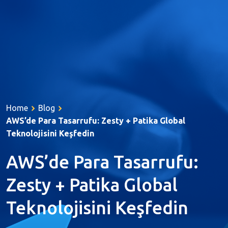
Hakkımızda
Hizmetler
Home
Blog
Ürünler
AWS’de Para Tasarrufu: Zesty + Patika Global
Kariyer
Teknolojisini Keşfedin
Referanslar
AWS’de Para Tasarrufu:
İletişim
Zesty + Patika Global
Kaynaklar
Teknolojisini Keşfedin
English