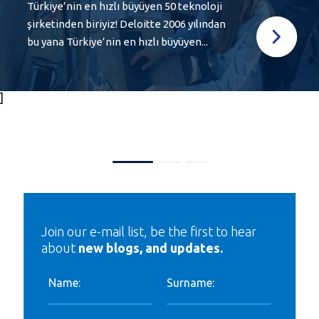
Türkiye’nin en hızlı büyüyen 50 teknoloji
şirketinden biriyiz! Deloitte 2006 yılından
bu yana Türkiye’nin en hızlı büyüyen...
]
Join our e-mail list, be the first to hear
about
new blogs, and updates.
Name:
Surname: